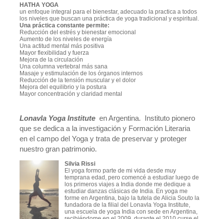
HATHA YOGA
un enfoque integral para el bienestar, adecuado la practica a todos
los niveles que buscan una práctica de yoga tradicional y espiritual.
Una práctica constante permite:
Reducción del estrés y bienestar emocional
Aumento de los niveles de energía
Una actitud mental más positiva
Mayor flexibilidad y fuerza
Mejora de la circulación
Una columna vertebral más sana
Masaje y estimulación de los órganos internos
Reducción de la tensión muscular y el dolor
Mejora del equilibrio y la postura
Mayor concentración y claridad mental
Lonavla Yoga Institute
en Argentina. Instituto pionero
que se dedica a la investigación y Formación Literaria
en el campo del Yoga y trata de preservar y proteger
nuestro gran patrimonio.
Silvia Rissi
El yoga formo parte de mi vida desde muy
temprana edad, pero comencé a estudiar luego de
los primeros viajes a India donde me dedique a
estudiar danzas clásicas de India. En yoga me
forme en Argentina, bajo la tutela de Alicia Souto la
fundadora de la filial del Lonavla Yoga Institute,
una escuela de yoga India con sede en Argentina,
recibiéndome en el 2009, durante el 2010 curse el