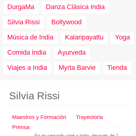
DurgaMa
Danza Clásica India
Silvia Rissi
Bollywood
Música de India
Kalaripayattu
Yoga
Comida India
Ayurveda
Viajes a India
Myrta Barvie
Tienda
Silvia Rissi
Maestros y Formación
Trayectoria
Prensa
En mi segundo viaje a India, después de 2